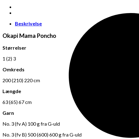
Beskrivelse
Okapi Mama Poncho
Størrelser
1 (2) 3
Omkreds
200 (210) 220 cm
Længde
63 (65) 67 cm
Garn
No. 3 (fv A) 100 g fra G-uld
No. 3 (fv B) 500 (600) 600 g fra G-uld