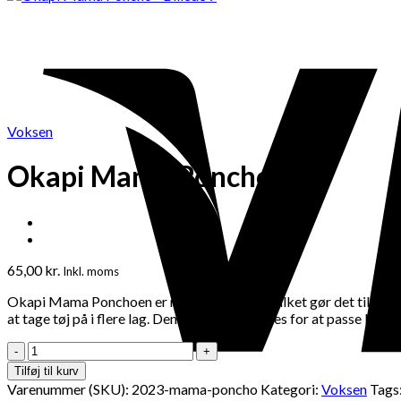
Voksen
Okapi Mama Poncho
65,00
kr.
Inkl. moms
Okapi Mama Ponchoen er nem at tage på, hvilket gør det til en p
at tage tøj på i flere lag. Den kan nemt justeres for at passe bå
Okapi
Mama
Tilføj til kurv
Poncho
Varenummer (SKU):
2023-mama-poncho
Kategori:
Voksen
Tags
antal