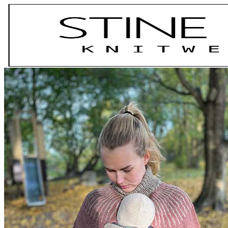
Fortsæt
til
indhold
Søg
efter:
Strikkeopskifter
English Patterns
Om STINERADICKE.COM
SAMARBEJDSPARTNERE