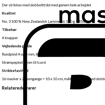
Der strikkes med dobbelttråd med genem hele arbejdet
Kvalitet
No. 3 100 % New Zealandsk Lammeuld. 100 g = 450 m
Tilbehør
4 knapper
Vejledende pinde
Rundpind 4 og 5 mm, 80 cm
Strømpepind 4 mm til Icord
Strikkefasthed
16 masker x 23 omgange = 10 x 10 cm, målt i glatstrik med dobb
Relaterede varer