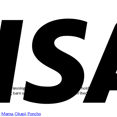
raktisk løsning for travle mødre, der ønsker at holde deres børn
de mor og barn og giver masser af bevægelsesfrihed.
:
Mama
,
Okapi
,
Poncho