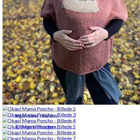
Kurv /
0,00
kr.
Ingen varer i kurven.
Tilbage til shoppen
Kurv
Ingen varer i kurven.
Tilbage til shoppen