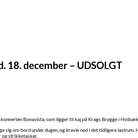
g d. 18. december – UDSOLGT
å skonnerten Bonavista, som ligger til kaj på Krags Brygge i Holb
ge sig om bord under dugen, og kravle ned i det tidligere lastrum. H
r og strikketasker.