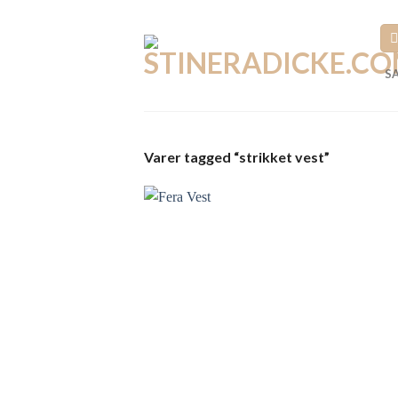
Fortsæt
til
indhold
S
Varer tagged “strikket vest”