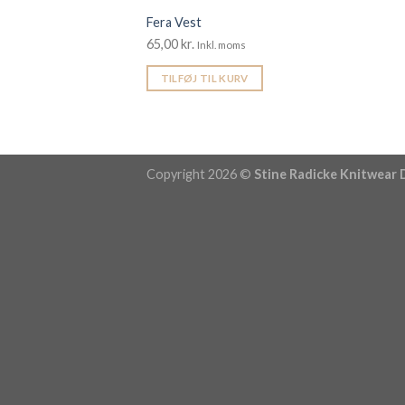
Fera Vest
65,00
kr.
Inkl. moms
TILFØJ TIL KURV
Copyright 2026 ©
Stine Radicke Knitwear 