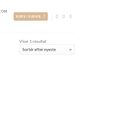
.COM
KURV /
0,00
KR.
Viser 1 resultat