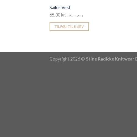
Sailor Vest
65,00
kr.
Inkl. moms
TILFØJ TIL KURV
Copyright 2026 ©
Stine Radicke Knitwear 