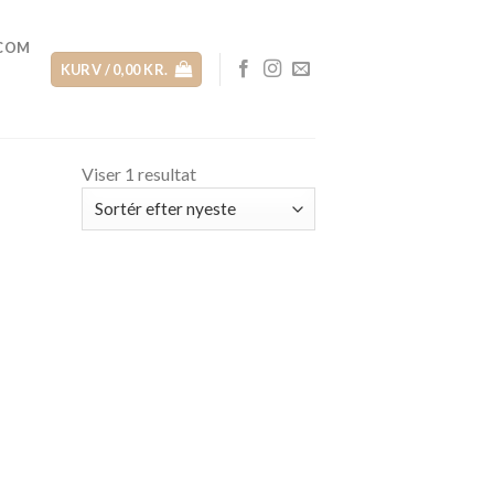
.COM
KURV /
0,00
KR.
Viser 1 resultat