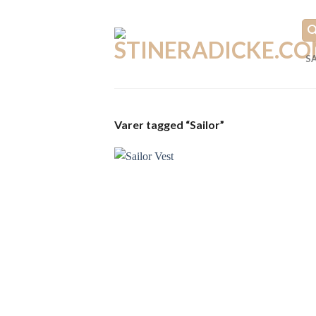
Fortsæt
til
indhold
S
Varer tagged “Sailor”